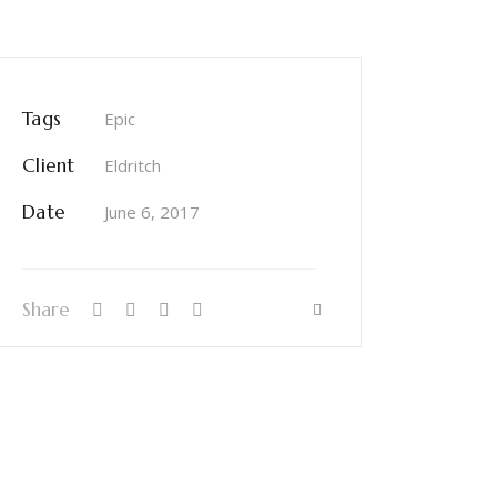
Tags
Epic
Client
Eldritch
Date
June 6, 2017
Share