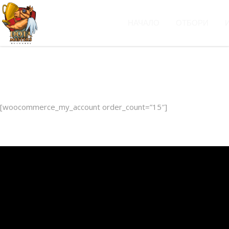
НАЧАЛО
ОТБОРИ
[woocommerce_my_account order_count=”15″]